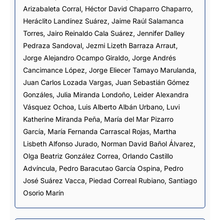
Arizabaleta Corral
,
Héctor David Chaparro Chaparro
,
Heráclito Landínez Suárez
,
Jaime Raúl Salamanca
Torres
,
Jairo Reinaldo Cala Suárez
,
Jennifer Dalley
Pedraza Sandoval
,
Jezmi Lizeth Barraza Arraut
,
Jorge Alejandro Ocampo Giraldo
,
Jorge Andrés
Cancimance López
,
Jorge Eliecer Tamayo Marulanda
,
Juan Carlos Lozada Vargas
,
Juan Sebastián Gómez
Gonzáles
,
Julia Miranda Londoño
,
Leider Alexandra
Vásquez Ochoa
,
Luis Alberto Albán Urbano
,
Luvi
Katherine Miranda Peña
,
María del Mar Pizarro
García
,
María Fernanda Carrascal Rojas
,
Martha
Lisbeth Alfonso Jurado
,
Norman David Bañol Álvarez
,
Olga Beatriz González Correa
,
Orlando Castillo
Advíncula
,
Pedro Baracutao García Ospina
,
Pedro
José Suárez Vacca
,
Piedad Correal Rubiano
,
Santiago
Osorio Marín