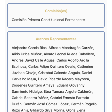
Comisión(es)
Comisión Primera Constitucional Permanente
Autores Representantes
Alejandro García Ríos
,
Alfredo Mondragón Garzón
,
Alirio Uribe Muñoz
,
Álvaro Leonel Rueda Caballero
,
Andrés David Calle Aguas
,
Carlos Adolfo Ardila
Espinosa
,
Carlos Felipe Quintero Ovalle
,
Catherine
Juvinao Clavijo
,
Cristóbal Caicedo Angulo
,
Daniel
Carvalho Mejía
,
David Ricardo Racero Mayorca
,
Diógenes Quintero Amaya
,
Eduard Giovanny
Sarmiento Hidalgo
,
Etna Tamara Argote Calderón
,
Gabriel Becerra Yáñez
,
Gabriel Ernesto Parrado
Durán
,
Germán José Gómez López
,
Germán Rogelio
Rozo Anís
,
Gildardo Silva Molina
,
Gloria Elena