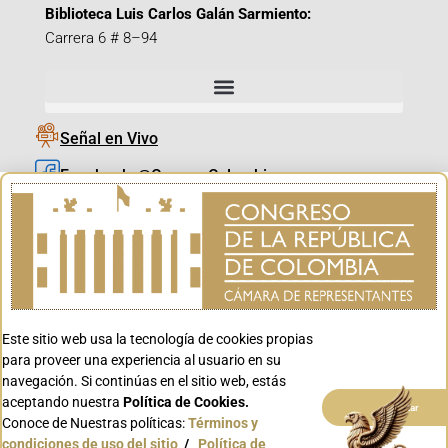
Biblioteca Luis Carlos Galán Sarmiento:
Carrera 6 # 8–94
Señal en Vivo
Facebook_@CamaraColombia
Instagram_@CamaraColombia
X_@CamaraColombia
Youtube_@CamaraColombia
Tiktok_@CamaraColombia
Este sitio web usa la tecnología de cookies propias
Youtube_@CanalCongreso
para proveer una experiencia al usuario en su
navegación. Si continúas en el sitio web, estás
aceptando nuestra
Política de Cookies.
Aceptar
Conoce de Nuestras políticas:
Términos y
condiciones de uso del sitio
/
Política de
Conoce GOV.CO