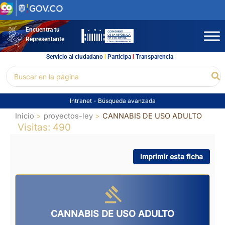
Ir
al
contenido
Encuentra tu
Representante
Servicio al ciudadano
l
Participa
l
Transparencia
Buscar
Bu
por:
Intranet
-
Búsqueda avanzada
Inicio
proyectos-ley
CANNABIS DE USO ADULTO
Visitas: 490
Imprimir esta ficha
CANNABIS DE USO ADULTO