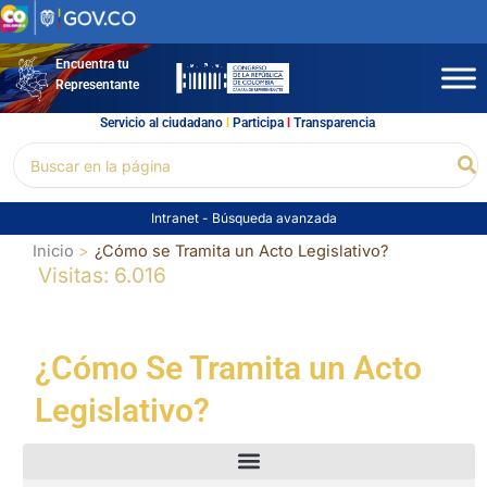
Ir
al
contenido
Encuentra tu
Representante
Servicio al ciudadano
l
Participa
l
Transparencia
Buscar
Bu
por:
Intranet
-
Búsqueda avanzada
Inicio
¿Cómo se Tramita un Acto Legislativo?
Visitas: 6.016
¿Cómo Se Tramita un Acto
Legislativo?