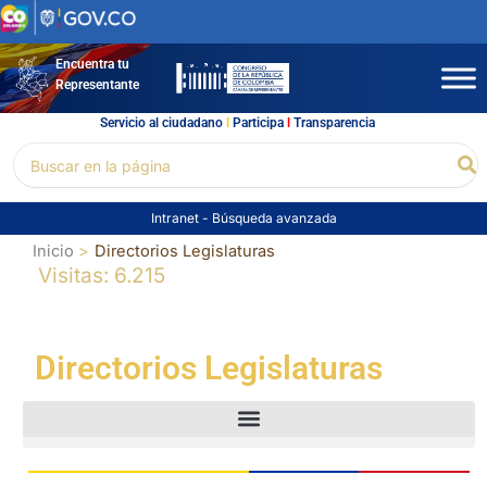
Ir
al
contenido
Encuentra tu
Representante
Servicio al ciudadano
l
Participa
l
Transparencia
Buscar
Bu
por:
Intranet
-
Búsqueda avanzada
Inicio
Directorios Legislaturas
Visitas: 6.215
Directorios Legislaturas