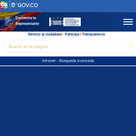
Ir
al
contenido
Encuentra tu
Representante
Servicio al ciudadano
l
Participa
l
Transparencia
Buscar
Bu
por:
Intranet
-
Búsqueda avanzada