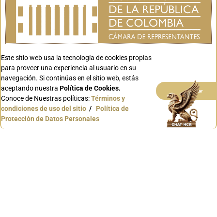
atencionciudadanacongreso@senado.gov.co
PQRSD
:
Sistema derecho de petición (PQRSD)
ciudadano
Atención presencial
: Unidad de Atención
Ciudadana del Congreso, Calle 11 No. 5 – 60 Nivel 3
Este sitio web usa la tecnología de cookies propias
Horario de atención al público:
para proveer una experiencia al usuario en su
Lunes a Viernes de 8:00 am a 5:00 pm
navegación. Si continúas en el sitio web, estás
Conmutador:
(+57) (601) 8770720
aceptando nuestra
Política de Cookies.
Aceptar
Capitolio Nacional:
Calle 10 No. 7- 51
Conoce de Nuestras políticas:
Términos y
condiciones de uso del sitio
/
Política de
Edificio Nuevo del Congreso:
Carrera 7 No. 8 – 68
Protección de Datos Personales
Sede Administrativa:
Carrera 8 No. 12- 02
Claustro Santa Clara – Hemeroteca del Congreso:
Calle 9 No. 8 – 92
Biblioteca Luis Carlos Galán Sarmiento:
Carrera 6 # 8–94
Señal en Vivo