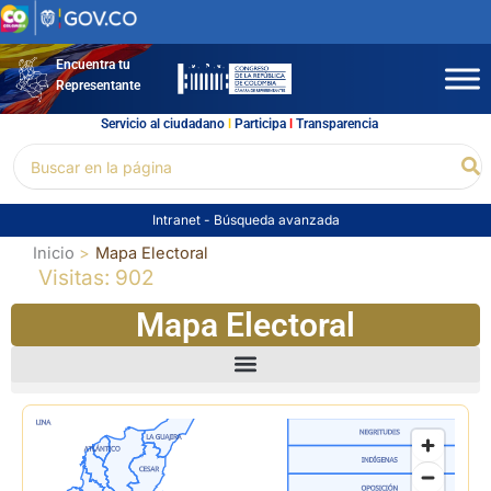
Ir
al
contenido
Encuentra tu
Representante
Servicio al ciudadano
l
Participa
l
Transparencia
Buscar
Bu
por:
Intranet
-
Búsqueda avanzada
Inicio
Mapa Electoral
Visitas: 902
Mapa Electoral