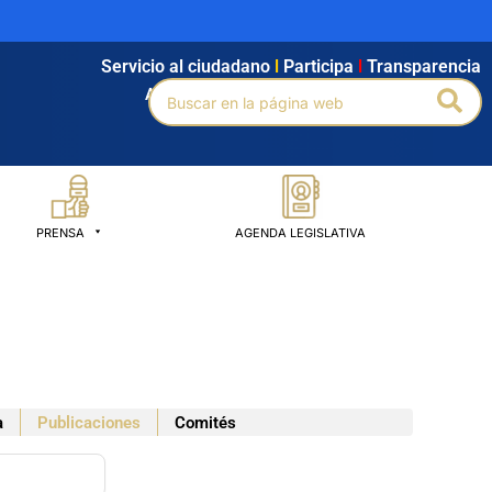
Servicio al ciudadano
l
Participa
l
Transparencia
Buscar
Bus
Agendamiento
l
Intranet
l
Búsqueda avanzada
por:
PRENSA
AGENDA LEGISLATIVA
a
Publicaciones
Comités