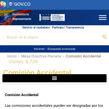
Ir
al
contenido
Encuentra tu
Representante
Servicio al ciudadano
l
Participa
l
Transparencia
Buscar
Bu
por:
Intranet
-
Búsqueda avanzada
Inicio
Mesa Directiva Plenaria
Comisión Accidental
Visitas: 6.726
Comisión Accidental
Comisión Accidental
Las comisiones accidentales pueden ser designadas por los