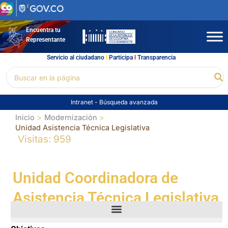
Ir
al
contenido
Encuentra tu
Representante
Servicio al ciudadano
l
Participa
l
Transparencia
Buscar
Bu
por:
Intranet
-
Búsqueda avanzada
Inicio
Modernización
Unidad Asistencia Técnica Legislativa
Visitas: 959
Unidad Coordinadora de
Asistencia Técnica Legislativa