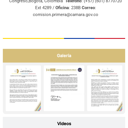
Congreso,Bogotá, Colombia
Teléfono
: (+57) (601) 8770720
Ext 4289 /
Oficina
: 238B
Correo
:
comision.primera@camara.gov.co
Galería
Videos