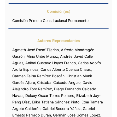
Comisión(es)
Comisión Primera Constitucional Permanente
Autores Representantes
Agmeth José Escaf Tijerino
,
Alfredo Mondragón
Garzón
,
Alirio Uribe Muñoz
,
Andrés David Calle
Aguas
,
Aníbal Gustavo Hoyos Franco
,
Carlos Adolfo
Ardila Espinosa
,
Carlos Alberto Cuenca Chaux
,
Carmen Felisa Ramírez Boscán
,
Christian Munir
Garcés Aljure
,
Cristóbal Caicedo Angulo
,
David
Alejandro Toro Ramírez
,
Diego Fernando Caicedo
Navas
,
Dolcey Oscar Torres Romero
,
Elizabeth Jay-
Pang Díaz
,
Erika Tatiana Sánchez Pinto
,
Etna Tamara
Argote Calderón
,
Gabriel Becerra Yáñez
,
Gabriel
Ernesto Parrado Durán
,
Germán José Gómez López
,