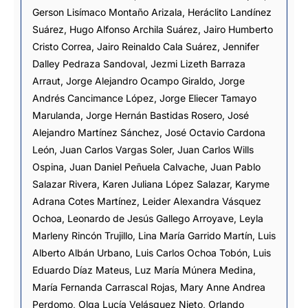
Gerson Lisímaco Montaño Arizala
,
Heráclito Landínez
Suárez
,
Hugo Alfonso Archila Suárez
,
Jairo Humberto
Cristo Correa
,
Jairo Reinaldo Cala Suárez
,
Jennifer
Dalley Pedraza Sandoval
,
Jezmi Lizeth Barraza
Arraut
,
Jorge Alejandro Ocampo Giraldo
,
Jorge
Andrés Cancimance López
,
Jorge Eliecer Tamayo
Marulanda
,
Jorge Hernán Bastidas Rosero
,
José
Alejandro Martínez Sánchez
,
José Octavio Cardona
León
,
Juan Carlos Vargas Soler
,
Juan Carlos Wills
Ospina
,
Juan Daniel Peñuela Calvache
,
Juan Pablo
Salazar Rivera
,
Karen Juliana López Salazar
,
Karyme
Adrana Cotes Martínez
,
Leider Alexandra Vásquez
Ochoa
,
Leonardo de Jesús Gallego Arroyave
,
Leyla
Marleny Rincón Trujillo
,
Lina María Garrido Martín
,
Luis
Alberto Albán Urbano
,
Luis Carlos Ochoa Tobón
,
Luis
Eduardo Díaz Mateus
,
Luz María Múnera Medina
,
María Fernanda Carrascal Rojas
,
Mary Anne Andrea
Perdomo
,
Olga Lucía Velásquez Nieto
,
Orlando