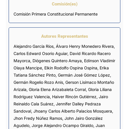
Comisión(es)
Comisión Primera Constitucional Permanente
Autores Representantes
Alejandro García Ríos
,
Álvaro Henry Monedero Rivera
,
Carlos Edward Osorio Aguiar
,
David Ricardo Racero
Mayorca
,
Diógenes Quintero Amaya
,
Edinson Vladimir
Olaya Mancipe
,
Elkin Rodolfo Ospina Ospina
,
Erika
Tatiana Sánchez Pinto
,
Germán José Gómez López
,
Germán Rogelio Rozo Anís
,
Gerson Lisímaco Montaño
Arizala
,
Gloria Elena Arizabaleta Corral
,
Gloria Liliana
Rodríguez Valencia
,
Haiver Rincón Gutiérrez
,
Jairo
Reinaldo Cala Suárez
,
Jennifer Dalley Pedraza
Sandoval
,
Jhoany Carlos Alberto Palacios Mosquera
,
Jhon Fredy Núñez Ramos
,
John Jairo González
Agudelo
,
Jorge Alejandro Ocampo Giraldo
,
Juan