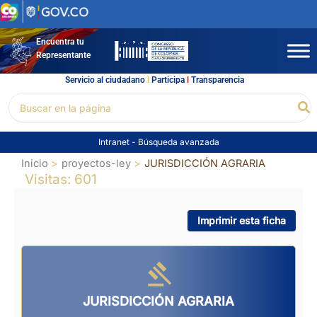
Ir
al
contenido
Encuentra tu
Representante
Servicio al ciudadano
l
Participa
l
Transparencia
Buscar
Bu
por:
Intranet
-
Búsqueda avanzada
Inicio
proyectos-ley
JURISDICCIÓN AGRARIA
Visitas: 601
Imprimir esta ficha
JURISDICCIÓN AGRARIA