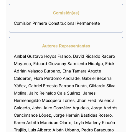
Comisión(es)
Comisión Primera Constitucional Permanente
Autores Representantes
Aníbal Gustavo Hoyos Franco
,
David Ricardo Racero
Mayorca
,
Eduard Giovanny Sarmiento Hidalgo
,
Erick
Adrián Velasco Burbano
,
Etna Tamara Argote
Calderón
,
Flora Perdomo Andrade
,
Gabriel Becerra
Yáñez
,
Gabriel Ernesto Parrado Durán
,
Gildardo Silva
Molina
,
Jairo Reinaldo Cala Suárez
,
James
Hermenegildo Mosquera Torres
,
Jhon Fredi Valencia
Caicedo
,
John Jairo González Agudelo
,
Jorge Andrés
Cancimance López
,
Jorge Hernán Bastidas Rosero
,
Karen Astrith Manrique Olarte
,
Leyla Marleny Rincón
Trujillo
,
Luis Alberto Albán Urbano
,
Pedro Baracutao