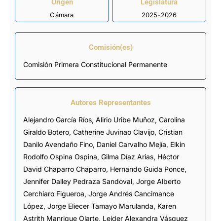
Origen
Legislatura
Cámara
2025-2026
Comisión(es)
Comisión Primera Constitucional Permanente
Autores Representantes
Alejandro García Ríos
,
Alirio Uribe Muñoz
,
Carolina
Giraldo Botero
,
Catherine Juvinao Clavijo
,
Cristian
Danilo Avendaño Fino
,
Daniel Carvalho Mejía
,
Elkin
Rodolfo Ospina Ospina
,
Gilma Díaz Arias
,
Héctor
David Chaparro Chaparro
,
Hernando Guida Ponce
,
Jennifer Dalley Pedraza Sandoval
,
Jorge Alberto
Cerchiaro Figueroa
,
Jorge Andrés Cancimance
López
,
Jorge Eliecer Tamayo Marulanda
,
Karen
Astrith Manrique Olarte
,
Leider Alexandra Vásquez