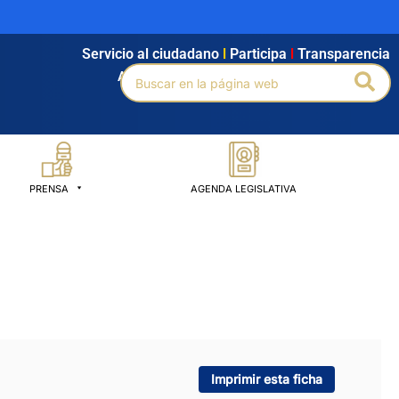
Servicio al ciudadano
l
Participa
l
Transparencia
Buscar
Bus
Agendamiento
l
Intranet
l
Búsqueda avanzada
por:
PRENSA
AGENDA LEGISLATIVA
Imprimir esta ficha