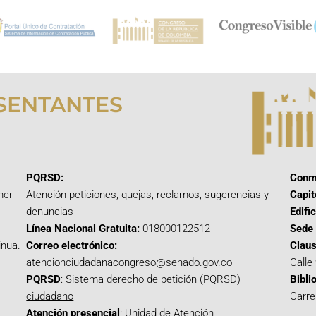
SENTANTES
PQRSD:
Conm
mer
Atención peticiones, quejas, reclamos, sugerencias y
Capit
denuncias
Edifi
Línea Nacional Gratuita:
018000122512
Sede 
inua.
Correo electrónico:
Claus
atencionciudadanacongreso@senado.gov.co
Calle
PQRSD
:
Sistema derecho de petición (PQRSD)
Bibli
ciudadano
Carre
Atención presencial
: Unidad de Atención