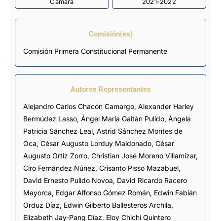
Cámara
2021-2022
Comisión(es)
Comisión Primera Constitucional Permanente
Autores Representantes
Alejandro Carlos Chacón Camargo
,
Alexander Harley
Bermúdez Lasso
,
Ángel María Gaitán Pulido
,
Ángela
Patricia Sánchez Leal
,
Astrid Sánchez Montes de
Oca
,
César Augusto Lorduy Maldonado
,
César
Augusto Ortiz Zorro
,
Christian José Moreno Villamizar
,
Ciro Fernández Núñez
,
Crisanto Pisso Mazabuel
,
David Ernesto Pulido Novoa
,
David Ricardo Racero
Mayorca
,
Edgar Alfonso Gómez Román
,
Edwin Fabián
Orduz Díaz
,
Edwin Gilberto Ballesteros Archila
,
Elizabeth Jay-Pang Díaz
,
Eloy Chichí Quintero