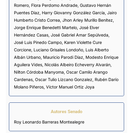
Romero
,
Flora Perdomo Andrade
,
Gustavo Hernán
Puentes Díaz
,
Harry Giovanny González García
,
Jairo
Humberto Cristo Correa
,
Jhon Arley Murillo Benítez
,
Jorge Enrique Benedetti Martelo
,
José Elver
Hernández Casas
,
José Gabriel Amar Sepúlveda
,
José Luis Pinedo Campo
,
Karen Violette Cure
Corcione
,
Luciano Grisales Londoño
,
Luis Alberto
Albán Urbano
,
Mauricio Parodi Díaz
,
Modesto Enrique
Aguilera Vides
,
Nicolás Albeiro Echeverry Alvarán
,
Nilton Córdoba Manyoma
,
Oscar Camilo Arango
Cardenas
,
Oscar Tulio Lizcano Gonzalez
,
Rubén Darío
Molano Piñeros
,
Víctor Manuel Ortiz Joya
Autores Senado
Roy Leonardo Barreras Montealegre