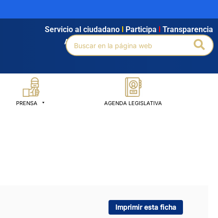
Servicio al ciudadano
l
Participa
l
Transparencia
Buscar
Bus
Agendamiento
l
Intranet
l
Búsqueda avanzada
por:
PRENSA
AGENDA LEGISLATIVA
Imprimir esta ficha