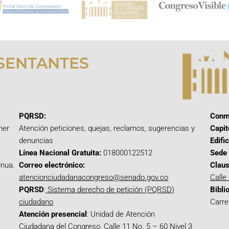
SENTANTES
PQRSD:
Conm
mer
Atención peticiones, quejas, reclamos, sugerencias y
Capit
denuncias
Edifi
Línea Nacional Gratuita:
018000122512
Sede 
inua.
Correo electrónico:
Claus
atencionciudadanacongreso@senado.gov.co
Calle
PQRSD
:
Sistema derecho de petición (PQRSD)
Bibli
ciudadano
Carre
Atención presencial
: Unidad de Atención
Ciudadana del Congreso, Calle 11 No. 5 – 60 Nivel 3