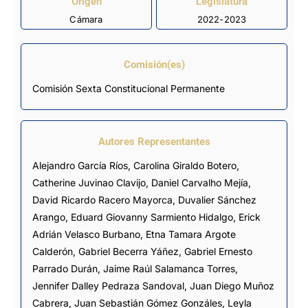
Origen
Legislatura
Cámara
2022-2023
Comisión(es)
Comisión Sexta Constitucional Permanente
Autores Representantes
Alejandro García Ríos
,
Carolina Giraldo Botero
,
Catherine Juvinao Clavijo
,
Daniel Carvalho Mejía
,
David Ricardo Racero Mayorca
,
Duvalier Sánchez
Arango
,
Eduard Giovanny Sarmiento Hidalgo
,
Erick
Adrián Velasco Burbano
,
Etna Tamara Argote
Calderón
,
Gabriel Becerra Yáñez
,
Gabriel Ernesto
Parrado Durán
,
Jaime Raúl Salamanca Torres
,
Jennifer Dalley Pedraza Sandoval
,
Juan Diego Muñoz
Cabrera
,
Juan Sebastián Gómez Gonzáles
,
Leyla