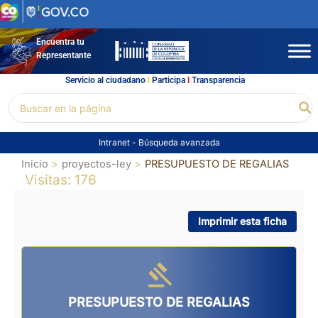
Ir
al
contenido
Encuentra tu
Representante
Servicio al ciudadano
l
Participa
l
Transparencia
Buscar
Bu
por:
Intranet
-
Búsqueda avanzada
Inicio
proyectos-ley
PRESUPUESTO DE REGALIAS
Visitas: 176
Imprimir esta ficha
PRESUPUESTO DE REGALIAS