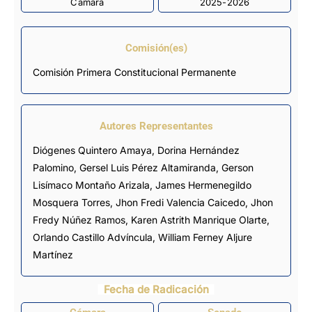
Cámara
2025-2026
Comisión(es)
Comisión Primera Constitucional Permanente
Autores Representantes
Diógenes Quintero Amaya
,
Dorina Hernández
Palomino
,
Gersel Luis Pérez Altamiranda
,
Gerson
Lisímaco Montaño Arizala
,
James Hermenegildo
Mosquera Torres
,
Jhon Fredi Valencia Caicedo
,
Jhon
Fredy Núñez Ramos
,
Karen Astrith Manrique Olarte
,
Orlando Castillo Advíncula
,
William Ferney Aljure
Martínez
Fecha de Radicación