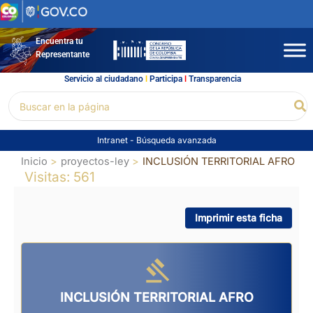
Ir
al
contenido
Encuentra tu
Representante
Servicio al ciudadano
l
Participa
l
Transparencia
Buscar
Bu
por:
Intranet
-
Búsqueda avanzada
Inicio
proyectos-ley
INCLUSIÓN TERRITORIAL AFRO
Visitas: 561
Imprimir esta ficha
INCLUSIÓN TERRITORIAL AFRO