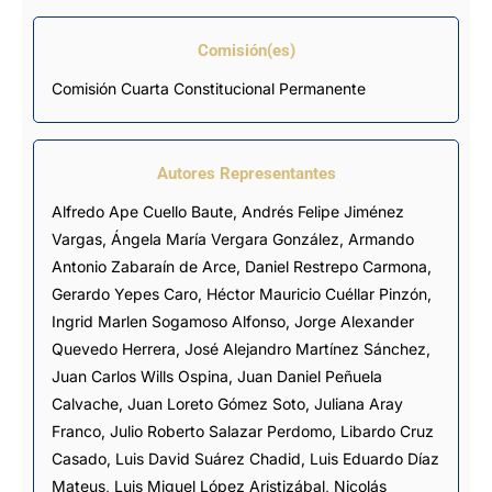
Comisión(es)
Comisión Cuarta Constitucional Permanente
Autores Representantes
Alfredo Ape Cuello Baute
,
Andrés Felipe Jiménez
Vargas
,
Ángela María Vergara González
,
Armando
Antonio Zabaraín de Arce
,
Daniel Restrepo Carmona
,
Gerardo Yepes Caro
,
Héctor Mauricio Cuéllar Pinzón
,
Ingrid Marlen Sogamoso Alfonso
,
Jorge Alexander
Quevedo Herrera
,
José Alejandro Martínez Sánchez
,
Juan Carlos Wills Ospina
,
Juan Daniel Peñuela
Calvache
,
Juan Loreto Gómez Soto
,
Juliana Aray
Franco
,
Julio Roberto Salazar Perdomo
,
Libardo Cruz
Casado
,
Luis David Suárez Chadid
,
Luis Eduardo Díaz
Mateus
,
Luis Miguel López Aristizábal
,
Nicolás