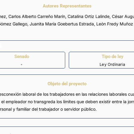
Autores Representantes
mez
,
Carlos Alberto Carreño Marín
,
Catalina Ortiz Lalinde
,
César Augu
Gómez Gallego
,
Juanita María Goebertus Estrada
,
León Fredy Muñoz
Senado
Tipo de ley
-
Ley Ordinaria
Objeto del proyecto
desconexión laboral de los trabajadores en las relaciones laborales c
e el empleador no transgreda los límites que deben existir entre la jo
sonal y familiar del trabajador o servidor público.