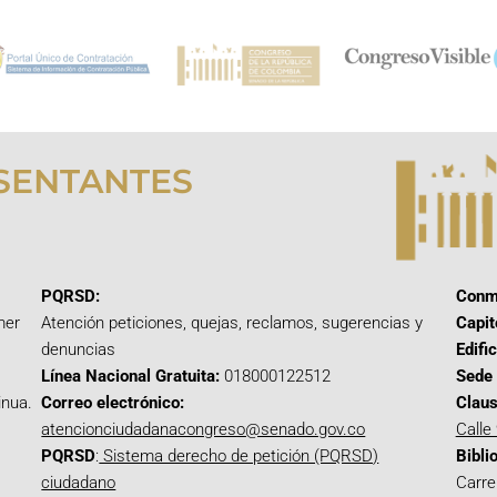
SENTANTES
PQRSD:
Conm
mer
Atención peticiones, quejas, reclamos, sugerencias y
Capit
denuncias
Edifi
Línea Nacional Gratuita:
018000122512
Sede 
inua.
Correo electrónico:
Claus
atencionciudadanacongreso@senado.gov.co
Calle
PQRSD
:
Sistema derecho de petición (PQRSD)
Bibli
ciudadano
Carre