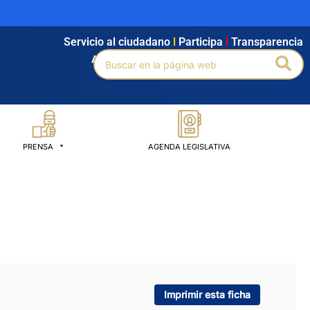
Servicio al ciudadano
l
Participa
l
Transparencia
Buscar
Bus
Agendamiento
l
Intranet
l
Búsqueda avanzada
por:
PRENSA
AGENDA LEGISLATIVA
Imprimir esta ficha