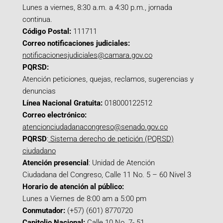
Lunes a viernes, 8:30 a.m. a 4:30 p.m., jornada
continua.
Código Postal:
111711
Correo notificaciones judiciales:
notificacionesjudiciales@camara.gov.co
PQRSD:
Atención peticiones, quejas, reclamos, sugerencias y
denuncias
Línea Nacional Gratuita:
018000122512
Correo electrónico:
atencionciudadanacongreso@senado.gov.co
PQRSD
:
Sistema derecho de petición (PQRSD)
ciudadano
Atención presencial
: Unidad de Atención
Ciudadana del Congreso, Calle 11 No. 5 – 60 Nivel 3
Horario de atención al público:
Lunes a Viernes de 8:00 am a 5:00 pm
Conmutador:
(+57) (601) 8770720
Capitolio Nacional:
Calle 10 No. 7- 51