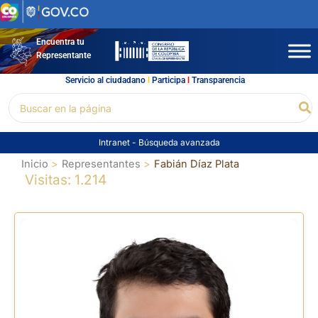
Ir
al
contenido
Encuentra tu
Representante
Servicio al ciudadano
l
Participa
l
Transparencia
Buscar
Bu
por:
Intranet
-
Búsqueda avanzada
Inicio
Representantes
Fabián Díaz Plata
Visitas: 1.214