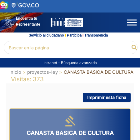
Ir
al
contenido
Encuentra tu
Representante
Servicio al ciudadano
l
Participa
l
Transparencia
Buscar
Bu
por:
Intranet
-
Búsqueda avanzada
Inicio
proyectos-ley
CANASTA BASICA DE CULTURA
Visitas: 373
Imprimir esta ficha
CANASTA BASICA DE CULTURA