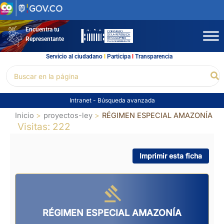
Ir
al
contenido
Encuentra tu
Representante
Servicio al ciudadano
l
Participa
l
Transparencia
Buscar
Bu
por:
Intranet
-
Búsqueda avanzada
Inicio
proyectos-ley
RÉGIMEN ESPECIAL AMAZONÍA
Visitas: 222
Imprimir esta ficha
RÉGIMEN ESPECIAL AMAZONÍA