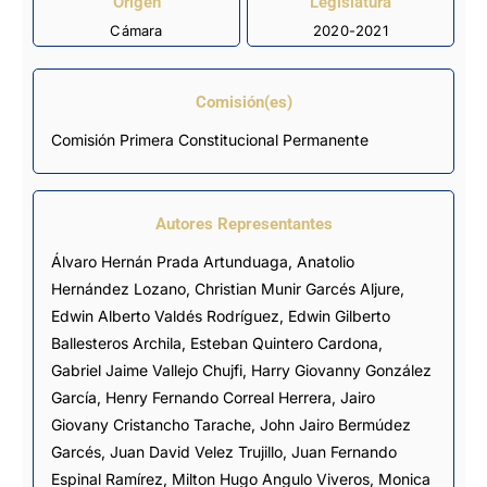
Origen
Legislatura
Cámara
2020-2021
Comisión(es)
Comisión Primera Constitucional Permanente
Autores Representantes
Álvaro Hernán Prada Artunduaga
,
Anatolio
Hernández Lozano
,
Christian Munir Garcés Aljure
,
Edwin Alberto Valdés Rodríguez
,
Edwin Gilberto
Ballesteros Archila
,
Esteban Quintero Cardona
,
Gabriel Jaime Vallejo Chujfi
,
Harry Giovanny González
García
,
Henry Fernando Correal Herrera
,
Jairo
Giovany Cristancho Tarache
,
John Jairo Bermúdez
Garcés
,
Juan David Velez Trujillo
,
Juan Fernando
Espinal Ramírez
,
Milton Hugo Angulo Viveros
,
Monica