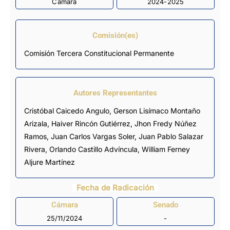
Cámara
2024-2025
Comisión(es)
Comisión Tercera Constitucional Permanente
Autores Representantes
Cristóbal Caicedo Angulo
,
Gerson Lisímaco Montaño
Arizala
,
Haiver Rincón Gutiérrez
,
Jhon Fredy Núñez
Ramos
,
Juan Carlos Vargas Soler
,
Juan Pablo Salazar
Rivera
,
Orlando Castillo Advíncula
,
William Ferney
Aljure Martínez
Fecha de Radicación
Cámara
Senado
25/11/2024
-