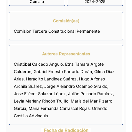
Cámara
2024-2025
Comisión(es)
Comisión Tercera Constitucional Permanente
Autores Representantes
Cristóbal Caicedo Angulo
,
Etna Tamara Argote
Calderón
,
Gabriel Ernesto Parrado Durán
,
Gilma Díaz
Arias
,
Heráclito Landínez Suárez
,
Hugo Alfonso
Archila Suárez
,
Jorge Alejandro Ocampo Giraldo
,
José Eliécer Salazar López
,
Julián Peinado Ramírez
,
Leyla Marleny Rincón Trujillo
,
María del Mar Pizarro
García
,
María Fernanda Carrascal Rojas
,
Orlando
Castillo Advíncula
Fecha de Radicación