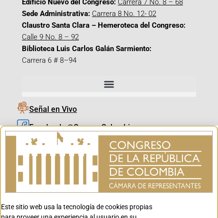
Edificio Nuevo del Congreso:
Carrera 7 No. 8 – 68
Sede Administrativa:
Carrera 8 No. 12- 02
Claustro Santa Clara – Hemeroteca del Congreso:
Calle 9 No. 8 – 92
Biblioteca Luis Carlos Galán Sarmiento:
Carrera 6 # 8–94
Señal en Vivo
Facebook_@CamaraColombia
Instagram_@CamaraColombia
X_@CamaraColombia
Youtube_@CamaraColombia
Tiktok_@CamaraColombia
Este sitio web usa la tecnología de cookies propias
Youtube_@CanalCongreso
para proveer una experiencia al usuario en su