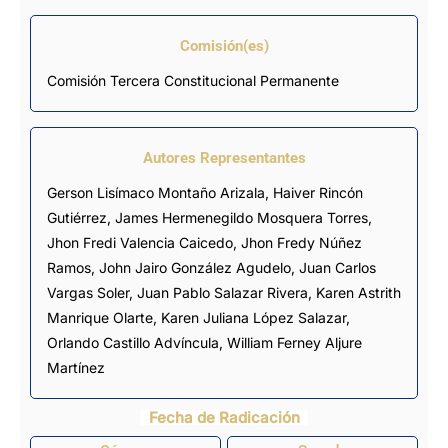
Comisión(es)
Comisión Tercera Constitucional Permanente
Autores Representantes
Gerson Lisímaco Montaño Arizala
,
Haiver Rincón
Gutiérrez
,
James Hermenegildo Mosquera Torres
,
Jhon Fredi Valencia Caicedo
,
Jhon Fredy Núñez
Ramos
,
John Jairo González Agudelo
,
Juan Carlos
Vargas Soler
,
Juan Pablo Salazar Rivera
,
Karen Astrith
Manrique Olarte
,
Karen Juliana López Salazar
,
Orlando Castillo Advíncula
,
William Ferney Aljure
Martínez
Fecha de Radicación