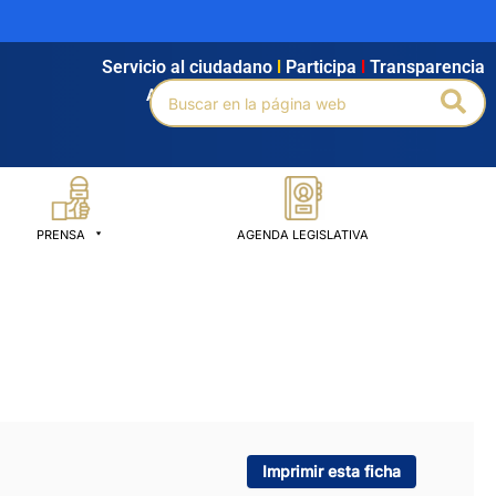
Servicio al ciudadano
l
Participa
l
Transparencia
Buscar
Bus
Agendamiento
l
Intranet
l
Búsqueda avanzada
por:
PRENSA
AGENDA LEGISLATIVA
Imprimir esta ficha