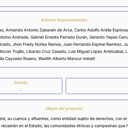
Autores Representantes
as
,
Armando Antonio Zabaraín de Arce
,
Carlos Adolfo Ardila Espinos
erdomo Andrade
,
Gabriel Ernesto Parrado Durán
,
Gerardo Yepes Caro
aicedo
,
Jhon Fredy Núñez Ramos
,
Juan Fernando Espinal Ramírez
,
Ju
incón Trujillo
,
Libardo Cruz Casado
,
Luis Miguel López Aristizábal
,
L
lia Caycedo Rosero
,
Wadith Alberto Manzur Imbett
Senado
-
Objeto del proyecto
etá, su cuenca y afluentes, como entidad sujeto de derechos, con el 
 recaerán en el Estado, las comunidades étnicas y campesinas que ha