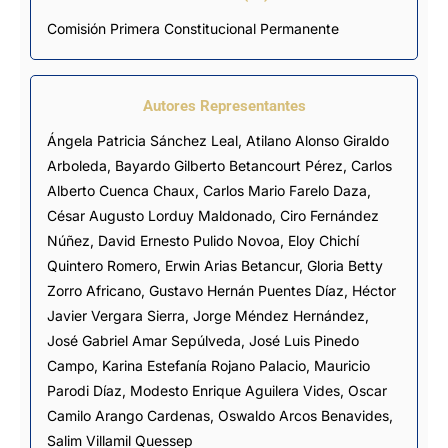
Comisión Primera Constitucional Permanente
Autores Representantes
Ángela Patricia Sánchez Leal
,
Atilano Alonso Giraldo
Arboleda
,
Bayardo Gilberto Betancourt Pérez
,
Carlos
Alberto Cuenca Chaux
,
Carlos Mario Farelo Daza
,
César Augusto Lorduy Maldonado
,
Ciro Fernández
Núñez
,
David Ernesto Pulido Novoa
,
Eloy Chichí
Quintero Romero
,
Erwin Arias Betancur
,
Gloria Betty
Zorro Africano
,
Gustavo Hernán Puentes Díaz
,
Héctor
Javier Vergara Sierra
,
Jorge Méndez Hernández
,
José Gabriel Amar Sepúlveda
,
José Luis Pinedo
Campo
,
Karina Estefanía Rojano Palacio
,
Mauricio
Parodi Díaz
,
Modesto Enrique Aguilera Vides
,
Oscar
Camilo Arango Cardenas
,
Oswaldo Arcos Benavides
,
Salim Villamil Quessep