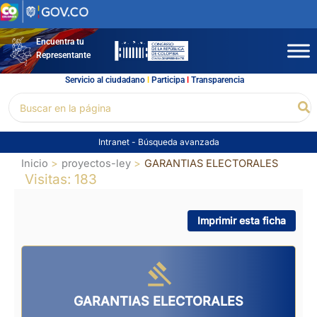
Ir
al
contenido
Encuentra tu
Representante
Servicio al ciudadano
l
Participa
l
Transparencia
Buscar
Bu
por:
Intranet
-
Búsqueda avanzada
Inicio
proyectos-ley
GARANTIAS ELECTORALES
Visitas: 183
Imprimir esta ficha
GARANTIAS ELECTORALES