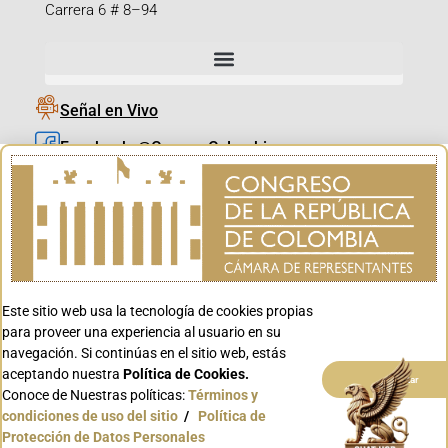
Carrera 6 # 8–94
Señal en Vivo
Facebook_@CamaraColombia
Instagram_@CamaraColombia
X_@CamaraColombia
Youtube_@CamaraColombia
Tiktok_@CamaraColombia
Este sitio web usa la tecnología de cookies propias
Youtube_@CanalCongreso
para proveer una experiencia al usuario en su
navegación. Si continúas en el sitio web, estás
aceptando nuestra
Política de Cookies.
Aceptar
Conoce de Nuestras políticas:
Términos y
condiciones de uso del sitio
/
Política de
Conoce GOV.CO
Protección de Datos Personales