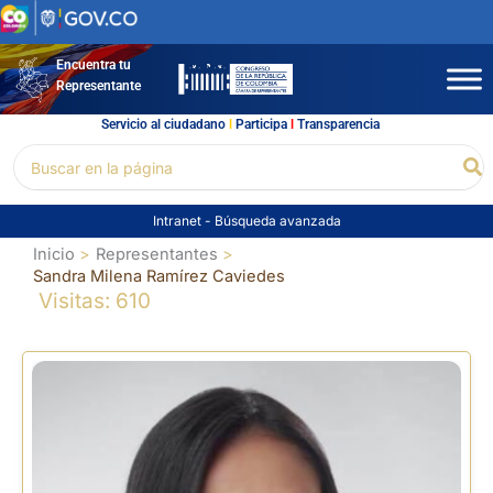
Ir
al
contenido
Encuentra tu
Representante
Servicio al ciudadano
l
Participa
l
Transparencia
Buscar
Bu
por:
Intranet
-
Búsqueda avanzada
Inicio
Representantes
Sandra Milena Ramírez Caviedes
Visitas: 610