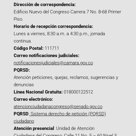
Dirección de correspondencia:
Edificio Nuevo del Congreso Carrera 7 No. 8-68 Primer
Piso.
Horario de recepción correspondencia:
Lunes a viernes, 8:30 a.m. a 4:30 p.m., jornada
continua.
Código Postal:
111711
Correo notificaciones judiciales:
notificacionesjudiciales@camara.gov.co
PQRSD:
Atención peticiones, quejas, reclamos, sugerencias y
denuncias
Línea Nacional Gratuita:
018000122512
Correo electrónico:
atencionciudadanacongreso@senado.gov.co
PQRSD
:
Sistema derecho de petición (PQRSD)
ciudadano
Atención presencial
: Unidad de Atención
Ciudadana del Congreso, Calle 11 No. 5 – 60 Nivel 3