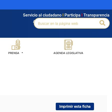
Servicio al ciudadano
l
Participa
l
Transparencia
Buscar
Bus
Agendamiento
l
Intranet
l
Búsqueda avanzada
por:
PRENSA
AGENDA LEGISLATIVA
Imprimir esta ficha