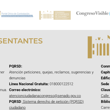
SENTANTES
PQRSD:
Conm
mer
Atención peticiones, quejas, reclamos, sugerencias y
Capit
denuncias
Edifi
Línea Nacional Gratuita:
018000122512
Sede 
inua.
Correo electrónico:
Claus
atencionciudadanacongreso@senado.gov.co
Calle
PQRSD
:
Sistema derecho de petición (PQRSD)
Bibli
ciudadano
Carre