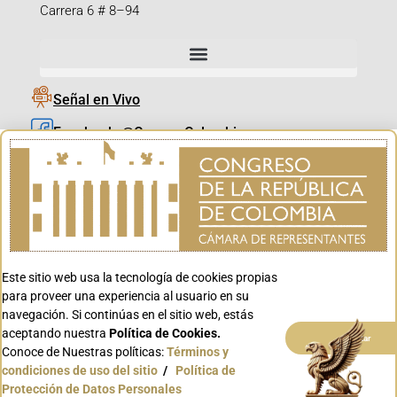
Carrera 6 # 8–94
Señal en Vivo
Facebook_@CamaraColombia
Instagram_@CamaraColombia
X_@CamaraColombia
Youtube_@CamaraColombia
Tiktok_@CamaraColombia
Este sitio web usa la tecnología de cookies propias
Youtube_@CanalCongreso
para proveer una experiencia al usuario en su
navegación. Si continúas en el sitio web, estás
aceptando nuestra
Política de Cookies.
Aceptar
Conoce de Nuestras políticas:
Términos y
condiciones de uso del sitio
/
Política de
Conoce GOV.CO
Protección de Datos Personales