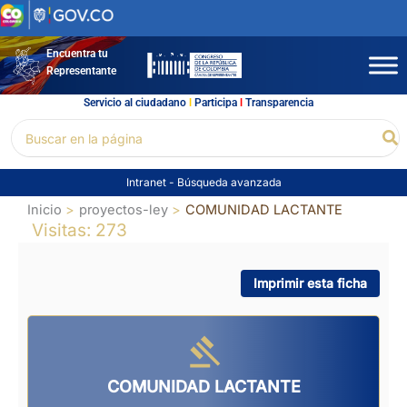
Ir
al
contenido
Encuentra tu
Representante
Servicio al ciudadano
l
Participa
l
Transparencia
Buscar
Bu
por:
Intranet
-
Búsqueda avanzada
Inicio
proyectos-ley
COMUNIDAD LACTANTE
Visitas: 273
Imprimir esta ficha
COMUNIDAD LACTANTE