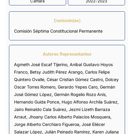
Cámara
2022-2023
Comisión(es)
Comisión Séptima Constitucional Permanente
Autores Representantes
Agmeth José Escaf Tijerino
,
Aníbal Gustavo Hoyos
Franco
,
Betsy Judith Pérez Arango
,
Carlos Felipe
Quintero Ovalle
,
César Cristian Gómez Castro
,
Dolcey
Oscar Torres Romero
,
Gerardo Yepes Caro
,
Germán
José Gómez López
,
Germán Rogelio Rozo Anís
,
Hernando Guida Ponce
,
Hugo Alfonso Archila Suárez
,
Jairo Reinaldo Cala Suárez
,
Jezmi Lizeth Barraza
Arraut
,
Jhoany Carlos Alberto Palacios Mosquera
,
Jorge Alberto Cerchiaro Figueroa
,
José Eliécer
Salazar López
,
Julián Peinado Ramírez
,
Karen Juliana