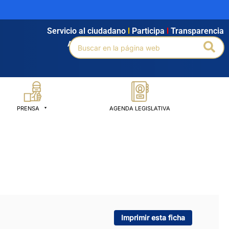
Servicio al ciudadano
l
Participa
l
Transparencia
Buscar
Bus
Agendamiento
l
Intranet
l
Búsqueda avanzada
por:
PRENSA
AGENDA LEGISLATIVA
Imprimir esta ficha