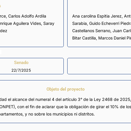
s
rce
,
Carlos Adolfo Ardila
Ana carolina Espitia Jerez, Antonio Luis Zabaraín Guevara, Efraín José Cepeda
rique Aguilera Vides
,
Saray
Sarabia, Guido Echeverri Pied
ndez
Castellanos Serrano, Juan Carlo
Bitar Castilla, Marcos Daniel
Senado
22/7/2025
Objeto del proyecto
idad el alcance del numeral 4 del artículo 3° de la Ley 2468 de 2025, 
NPET), con el fin de aclarar que la obligación de girar el 10% de los
tamentos, y no sobre los municipios ni distritos.