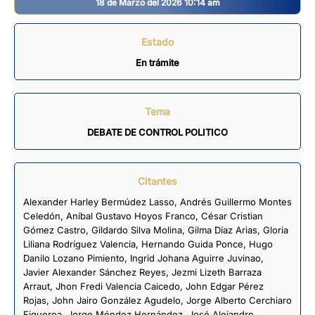
18 de Marzo del 2026 10:14 am
Estado
En trámite
Tema
DEBATE DE CONTROL POLITICO
Citantes
Alexander Harley Bermúdez Lasso
,
Andrés Guillermo Montes
Celedón
,
Aníbal Gustavo Hoyos Franco
,
César Cristian
Gómez Castro
,
Gildardo Silva Molina
,
Gilma Díaz Arias
,
Gloria
Liliana Rodríguez Valencia
,
Hernando Guida Ponce
,
Hugo
Danilo Lozano Pimiento
,
Ingrid Johana Aguirre Juvinao
,
Javier Alexander Sánchez Reyes
,
Jezmi Lizeth Barraza
Arraut
,
Jhon Fredi Valencia Caicedo
,
John Edgar Pérez
Rojas
,
John Jairo González Agudelo
,
Jorge Alberto Cerchiaro
Figueroa
,
Jorge Méndez Hernández
,
José Alejandro