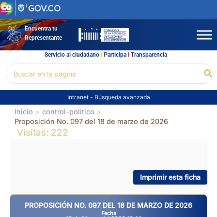
Ir
al
contenido
Encuentra tu
Representante
Servicio al ciudadano
l
Participa
l
Transparencia
Buscar
Bu
por:
Intranet
-
Búsqueda avanzada
Inicio
control-politico
Proposición No. 097 del 18 de marzo de 2026
Visitas: 222
Imprimir esta ficha
PROPOSICIÓN NO. 097 DEL 18 DE MARZO DE 2026
Fecha