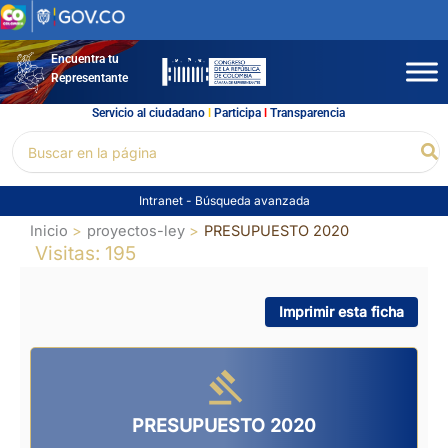
Ir
al
contenido
Encuentra tu
Representante
Servicio al ciudadano
l
Participa
l
Transparencia
Buscar
Bu
por:
Intranet
-
Búsqueda avanzada
Inicio
proyectos-ley
PRESUPUESTO 2020
Visitas: 195
Imprimir esta ficha
PRESUPUESTO 2020