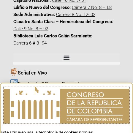
Capitolio Nacional:
Calle 10 No. 7- 51
Edificio Nuevo del Congreso:
Carrera 7 No. 8 – 68
Sede Administrativa:
Carrera 8 No. 12- 02
Claustro Santa Clara – Hemeroteca del Congreso:
Calle 9 No. 8 – 92
Biblioteca Luis Carlos Galán Sarmiento:
Carrera 6 # 8–94
Señal en Vivo
Facebook_@CamaraColombia
Instagram_@CamaraColombia
X_@CamaraColombia
Youtube_@CamaraColombia
Tiktok_@CamaraColombia
Este sitio web usa la tecnología de cookies propias