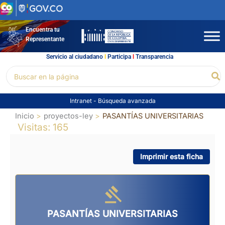
Ir
al
contenido
Encuentra tu
Representante
Servicio al ciudadano
l
Participa
l
Transparencia
Buscar
Bu
por:
Intranet
-
Búsqueda avanzada
Inicio
proyectos-ley
PASANTÍAS UNIVERSITARIAS
Visitas: 165
Imprimir esta ficha
PASANTÍAS UNIVERSITARIAS