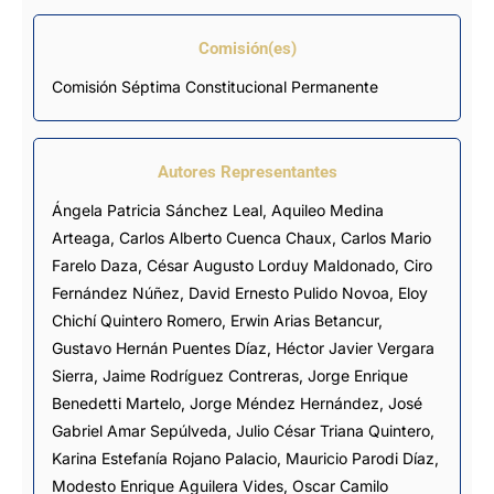
Comisión(es)
Comisión Séptima Constitucional Permanente
Autores Representantes
Ángela Patricia Sánchez Leal
,
Aquileo Medina
Arteaga
,
Carlos Alberto Cuenca Chaux
,
Carlos Mario
Farelo Daza
,
César Augusto Lorduy Maldonado
,
Ciro
Fernández Núñez
,
David Ernesto Pulido Novoa
,
Eloy
Chichí Quintero Romero
,
Erwin Arias Betancur
,
Gustavo Hernán Puentes Díaz
,
Héctor Javier Vergara
Sierra
,
Jaime Rodríguez Contreras
,
Jorge Enrique
Benedetti Martelo
,
Jorge Méndez Hernández
,
José
Gabriel Amar Sepúlveda
,
Julio César Triana Quintero
,
Karina Estefanía Rojano Palacio
,
Mauricio Parodi Díaz
,
Modesto Enrique Aguilera Vides
,
Oscar Camilo