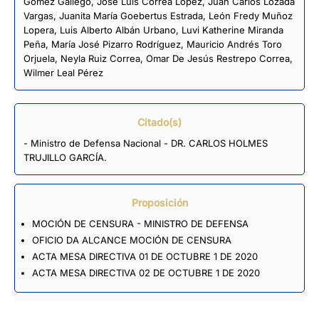
Gómez Gallego
,
José Luis Correa López
,
Juan Carlos Lozada
Vargas
,
Juanita María Goebertus Estrada
,
León Fredy Muñoz
Lopera
,
Luis Alberto Albán Urbano
,
Luvi Katherine Miranda
Peña
,
María José Pizarro Rodríguez
,
Mauricio Andrés Toro
Orjuela
,
Neyla Ruiz Correa
,
Omar De Jesús Restrepo Correa
,
Wilmer Leal Pérez
Citado(s)
- Ministro de Defensa Nacional - DR. CARLOS HOLMES
TRUJILLO GARCÍA.
Proposición
MOCIÓN DE CENSURA - MINISTRO DE DEFENSA
OFICIO DA ALCANCE MOCIÓN DE CENSURA
ACTA MESA DIRECTIVA 01 DE OCTUBRE 1 DE 2020
ACTA MESA DIRECTIVA 02 DE OCTUBRE 1 DE 2020