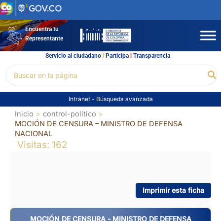
Ir
al
contenido
Encuentra tu
Representante
Servicio al ciudadano
l
Participa
l
Transparencia
Buscar
Bu
por:
Intranet
-
Búsqueda avanzada
Inicio
control-politico
MOCIÓN DE CENSURA – MINISTRO DE DEFENSA
NACIONAL
Visitas: 162
Imprimir esta ficha
MOCIÓN DE CENSURA - MINISTRO DE DEFENSA