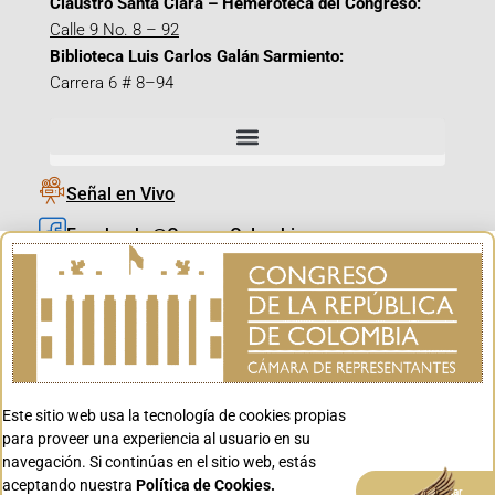
Claustro Santa Clara – Hemeroteca del Congreso:
Calle 9 No. 8 – 92
Biblioteca Luis Carlos Galán Sarmiento:
Carrera 6 # 8–94
Señal en Vivo
Facebook_@CamaraColombia
Instagram_@CamaraColombia
X_@CamaraColombia
Youtube_@CamaraColombia
Tiktok_@CamaraColombia
Este sitio web usa la tecnología de cookies propias
Youtube_@CanalCongreso
para proveer una experiencia al usuario en su
navegación. Si continúas en el sitio web, estás
aceptando nuestra
Política de Cookies.
Aceptar