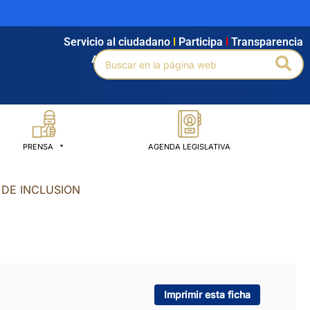
Servicio al ciudadano
l
Participa
l
Transparencia
Buscar
Bus
Agendamiento
l
Intranet
l
Búsqueda avanzada
por:
PRENSA
AGENDA LEGISLATIVA
 DE INCLUSION
Imprimir esta ficha