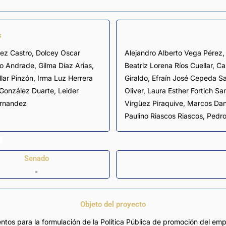
s
mez Castro
,
Dolcey Oscar
Alejandro Alberto Vega Pérez
,
mo Andrade
,
Gilma Díaz Arias
,
Beatriz Lorena Ríos Cuellar,
Ca
lar Pinzón
,
Irma Luz Herrera
Giraldo, Efraín José Cepeda S
González Duarte
,
Leider
Oliver, Laura Esther Fortich S
ernandez
Virgüez Piraquive, Marcos Dani
Paulino Riascos Riascos, Ped
Senado
-
Objeto del proyecto
entos para la formulación de la Política Pública de promoción del em