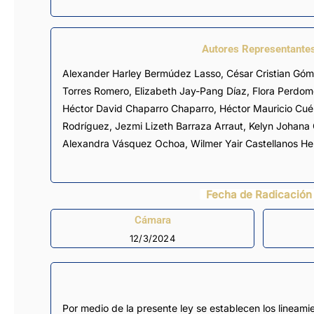
Autores Representante
Alexander Harley Bermúdez Lasso
,
César Cristian Gó
Torres Romero
,
Elizabeth Jay-Pang Díaz
,
Flora Perdo
Héctor David Chaparro Chaparro
,
Héctor Mauricio Cuél
Rodríguez
,
Jezmi Lizeth Barraza Arraut
,
Kelyn Johana 
Alexandra Vásquez Ochoa
,
Wilmer Yair Castellanos H
Fecha de Radicación
Cámara
12/3/2024
Por medio de la presente ley se establecen los lineami