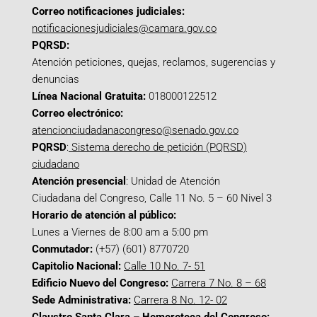
Correo notificaciones judiciales:
notificacionesjudiciales@camara.gov.co
PQRSD:
Atención peticiones, quejas, reclamos, sugerencias y
denuncias
Línea Nacional Gratuita:
018000122512
Correo electrónico:
atencionciudadanacongreso@senado.gov.co
PQRSD
:
Sistema derecho de petición (PQRSD)
ciudadano
Atención presencial
: Unidad de Atención
Ciudadana del Congreso, Calle 11 No. 5 – 60 Nivel 3
Horario de atención al público:
Lunes a Viernes de 8:00 am a 5:00 pm
Conmutador:
(+57) (601) 8770720
Capitolio Nacional:
Calle 10 No. 7- 51
Edificio Nuevo del Congreso:
Carrera 7 No. 8 – 68
Sede Administrativa:
Carrera 8 No. 12- 02