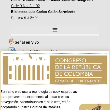
Claustro Santa Clara – Hemeroteca del Congreso:
Calle 9 No. 8 – 92
Biblioteca Luis Carlos Galán Sarmiento:
Carrera 6 # 8–94
Señal en Vivo
Facebook_@CamaraColombia
Instagram_@CamaraColombia
X_@CamaraColombia
Youtube_@CamaraColombia
Tiktok_@CamaraColombia
Este sitio web usa la tecnología de cookies propias
Youtube_@CanalCongreso
para proveer una experiencia al usuario en su
navegación. Si continúas en el sitio web, estás
aceptando nuestra
Política de Cookies.
Aceptar