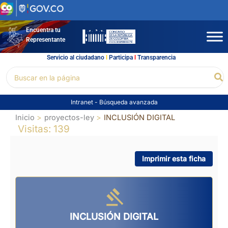
Ir
al
contenido
Encuentra tu
Representante
Servicio al ciudadano
l
Participa
l
Transparencia
Buscar
Bu
por:
Intranet
-
Búsqueda avanzada
Inicio
proyectos-ley
INCLUSIÓN DIGITAL
Visitas: 139
Imprimir esta ficha
INCLUSIÓN DIGITAL