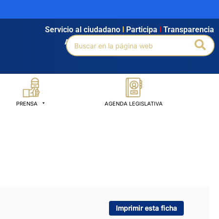
Servicio al ciudadano
l
Participa
l
Transparencia
Buscar
Bus
Agendamiento
l
Intranet
l
Búsqueda avanzada
por:
PRENSA
AGENDA LEGISLATIVA
Imprimir esta ficha