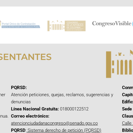
SENTANTES
PQRSD:
Conm
mer
Atención peticiones, quejas, reclamos, sugerencias y
Capit
denuncias
Edifi
Línea Nacional Gratuita:
018000122512
Sede 
inua.
Correo electrónico:
Claus
atencionciudadanacongreso@senado.gov.co
Calle
PQRSD
:
Sistema derecho de petición (PQRSD)
Bibli