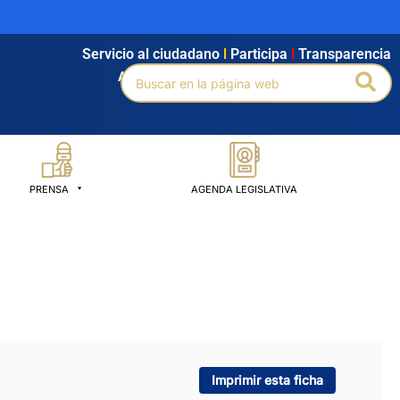
Servicio al ciudadano
l
Participa
l
Transparencia
Buscar
Bus
Agendamiento
l
Intranet
l
Búsqueda avanzada
por:
PRENSA
AGENDA LEGISLATIVA
Imprimir esta ficha