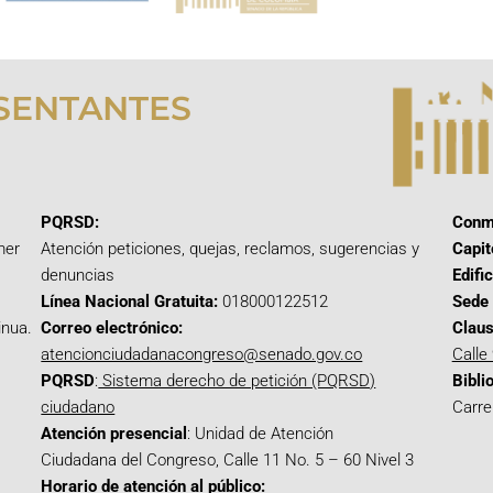
SENTANTES
PQRSD:
Conm
mer
Atención peticiones, quejas, reclamos, sugerencias y
Capit
denuncias
Edifi
Línea Nacional Gratuita:
018000122512
Sede 
inua.
Correo electrónico:
Claus
atencionciudadanacongreso@senado.gov.co
Calle
PQRSD
:
Sistema derecho de petición (PQRSD)
Bibli
ciudadano
Carre
Atención presencial
: Unidad de Atención
Ciudadana del Congreso, Calle 11 No. 5 – 60 Nivel 3
Horario de atención al público: