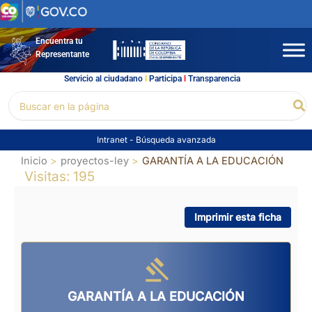
Ir
al
contenido
Encuentra tu
Representante
Servicio al ciudadano
l
Participa
l
Transparencia
Buscar
Bu
por:
Intranet
-
Búsqueda avanzada
Inicio
proyectos-ley
GARANTÍA A LA EDUCACIÓN
Visitas: 195
Imprimir esta ficha
GARANTÍA A LA EDUCACIÓN