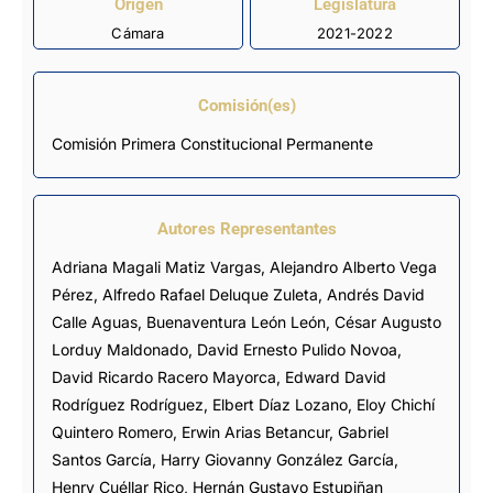
Origen
Legislatura
Cámara
2021-2022
Comisión(es)
Comisión Primera Constitucional Permanente
Autores Representantes
Adriana Magali Matiz Vargas
,
Alejandro Alberto Vega
Pérez
,
Alfredo Rafael Deluque Zuleta
,
Andrés David
Calle Aguas
,
Buenaventura León León
,
César Augusto
Lorduy Maldonado
,
David Ernesto Pulido Novoa
,
David Ricardo Racero Mayorca
,
Edward David
Rodríguez Rodríguez
,
Elbert Díaz Lozano
,
Eloy Chichí
Quintero Romero
,
Erwin Arias Betancur
,
Gabriel
Santos García
,
Harry Giovanny González García
,
Henry Cuéllar Rico
,
Hernán Gustavo Estupiñan