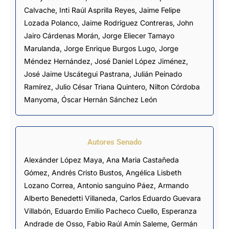
Calvache
,
Inti Raúl Asprilla Reyes
,
Jaime Felipe
Lozada Polanco
,
Jaime Rodríguez Contreras
,
John
Jairo Cárdenas Morán
,
Jorge Eliecer Tamayo
Marulanda
,
Jorge Enrique Burgos Lugo
,
Jorge
Méndez Hernández
,
José Daniel López Jiménez
,
José Jaime Uscátegui Pastrana
,
Julián Peinado
Ramírez
,
Julio César Triana Quintero
,
Nilton Córdoba
Manyoma
,
Óscar Hernán Sánchez León
Autores Senado
Alexánder López Maya, Ana Maria Castañeda
Gómez, Andrés Cristo Bustos,
Angélica Lisbeth
Lozano Correa
, Antonio sanguino Páez, Armando
Alberto Benedetti Villaneda,
Carlos Eduardo Guevara
Villabón
, Eduardo Emilio Pacheco Cuello, Esperanza
Andrade de Osso,
Fabio Raúl Amín Saleme
,
Germán