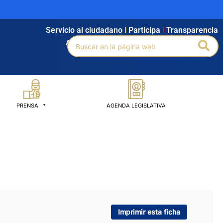
Servicio al ciudadano
l
Participa
l
Transparencia
Buscar
Bus
Agendamiento
l
Intranet
l
Búsqueda avanzada
por:
PRENSA
AGENDA LEGISLATIVA
Imprimir esta ficha