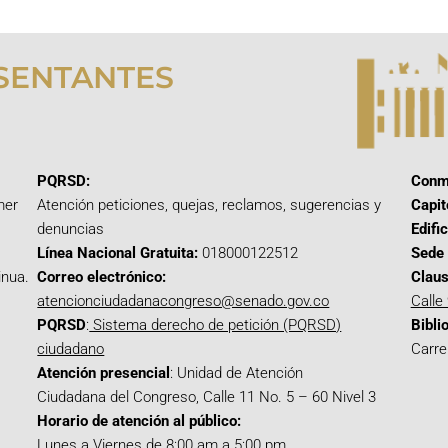
SENTANTES
PQRSD:
Conm
mer
Atención peticiones, quejas, reclamos, sugerencias y
Capit
denuncias
Edifi
Línea Nacional Gratuita:
018000122512
Sede 
inua.
Correo electrónico:
Claus
atencionciudadanacongreso@senado.gov.co
Calle
PQRSD
:
Sistema derecho de petición (PQRSD)
Bibli
ciudadano
Carre
Atención presencial
: Unidad de Atención
Ciudadana del Congreso, Calle 11 No. 5 – 60 Nivel 3
Horario de atención al público:
Lunes a Viernes de 8:00 am a 5:00 pm