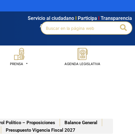
Servicio al ciudadano
l
Participa
l
Transparencia
Buscar
Bus
Agendamiento
l
Intranet
l
Búsqueda avanzada
por:
PRENSA
AGENDA LEGISLATIVA
rol Político – Proposiciones
Balance General
Presupuesto Vigencia Fiscal 2027