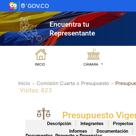
Ir
al
contenido
Encuentra tu
Representante
INICIO
CÁMARA
Inicio
Comisión Cuarta o Presupuesto
Presupue
Visitas: 823
Presupuesto Vigen
Descripción
Integrantes
Proyectos
Informes
Documentación
Documentos, Proyecto y Ponencias