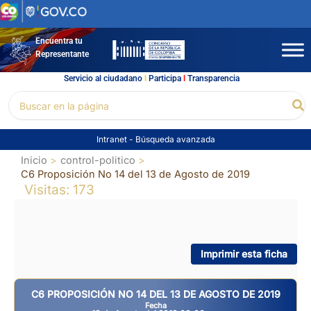
Ir
al
contenido
Encuentra tu
Representante
Servicio al ciudadano
l
Participa
l
Transparencia
Buscar
Bu
por:
Intranet
-
Búsqueda avanzada
Inicio
control-politico
C6 Proposición No 14 del 13 de Agosto de 2019
Visitas: 173
Imprimir esta ficha
C6 PROPOSICIÓN NO 14 DEL 13 DE AGOSTO DE 2019
Fecha