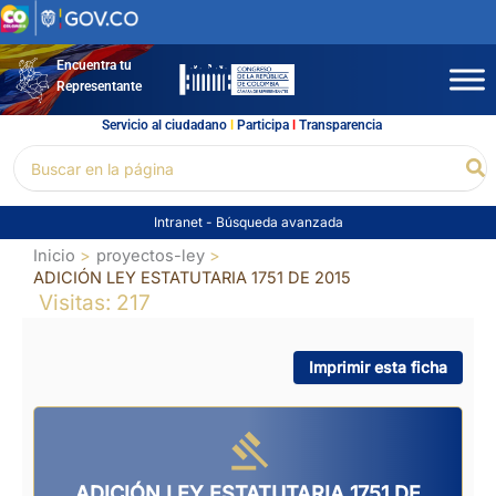
Ir
al
contenido
Encuentra tu
Representante
Servicio al ciudadano
l
Participa
l
Transparencia
Buscar
Bu
por:
Intranet
-
Búsqueda avanzada
Inicio
proyectos-ley
ADICIÓN LEY ESTATUTARIA 1751 DE 2015
Visitas: 217
Imprimir esta ficha
ADICIÓN LEY ESTATUTARIA 1751 DE